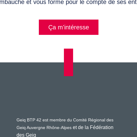
bauche et vous forme pour le compte de ses ent
Ça m'intéresse
Geiq BTP 42 est membre du Comité Régional des
et de la Fédération
Geiq Auvergne Rhône-Alpes
des Geiq