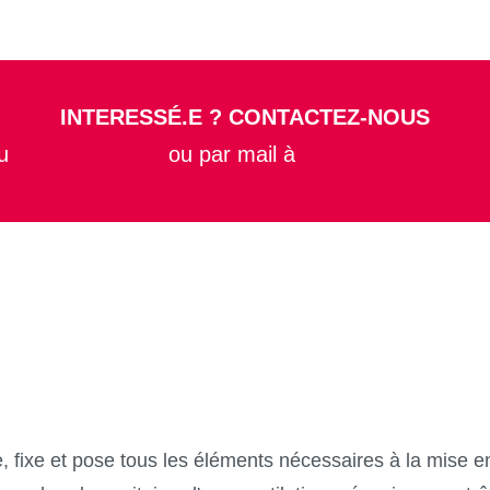
INTERESSÉ.E ? CONTACTEZ-NOUS
u
04 77 46 46 17
ou par mail à
admin@geiq-btp42.
, fixe et pose tous les éléments nécessaires à la mise e