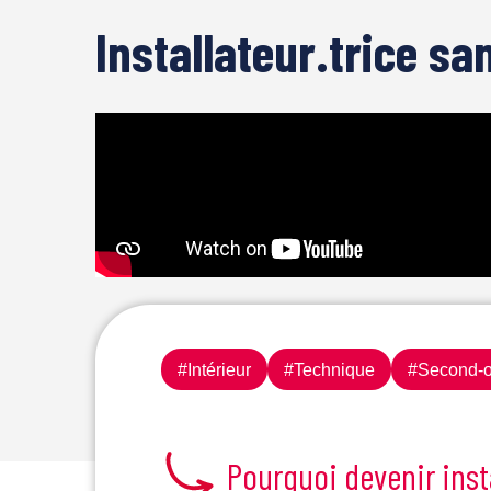
Installateur.trice sa
#Intérieur
#Technique
#Second-o
Pourquoi devenir insta