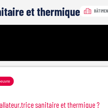
nitaire et thermique
BÂTIME
euvre
llateur.trice sanitaire et thermique ?