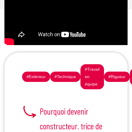
#Travail
#Extérieur
#Technique
en
#Rigueur
équipe
Pourquoi devenir
constructeur. trice de