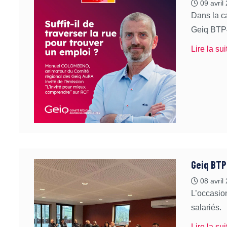
09 avril
Dans la c
Geiq BTP4
Lire la sui
Geiq BT
08 avril
L’occasio
salariés.
Lire la sui