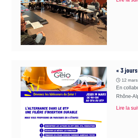
« 3 jour
12 mars
En collab
Rhône-Alp
Lire la sui