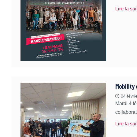
Lire la sui
Mobility 
04 févri
Mardi 4 f
collaborat
Lire la sui