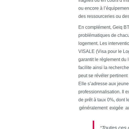
fragiles ou en cours d’in
ou encore à l’équipement
des ressourceries ou des
En complément, Geiq BTP
problématiques de chacun,
logement. Les interventio
VISALE (Visa pour le Log
garantit le règlement du 
facilite ainsi la recher
peut se révéler pertinen
Elle s’adresse aux jeune
professionnalisation. Il
de prêt à taux 0%, dont 
généralement exigée au 
“Toutes ces 