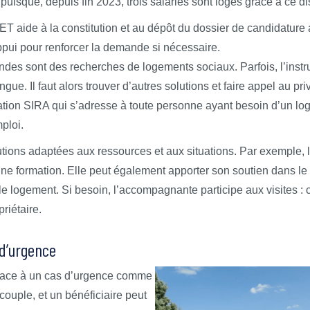
puisque, depuis fin 2023, trois salariés sont logés grâce à ce dis
T aide à la constitution et au dépôt du dossier de candidature 
appui pour renforcer la demande si nécessaire.
des sont des recherches de logements sociaux. Parfois, l’instr
ngue. Il faut alors trouver d’autres solutions et faire appel au pri
ation SIRA qui s’adresse à toute personne ayant besoin d’un l
ploi.
utions adaptées aux ressources et aux situations. Par exemple, l
ne formation. Elle peut également apporter son soutien dans l
le logement. Si besoin, l’accompagnante participe aux visites : 
priétaire.
 d’urgence
re face à un cas d’urgence comme
 couple, et un bénéficiaire peut