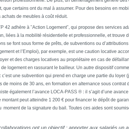
sertion professionnelle. De plus, un déménagement génère des co
, que certains ont du mal à assumer. Pour des besoins en mobili
 achats de meubles à coût réduit.
 42 adhère à "Action Logement", qui propose des services ad
 liées à la mobilité résidentielle et professionnelle, et trouve 
ns se font sous forme de prêts, de subventions ou d’attributions
ement et l’Emploi), par exemple, est une caution locative accor
loyer et des charges locatives au propriétaire en cas de défaill
che de logement en rassurant le bailleur. Un autre dispositif c
t : c’est une subvention qui prend en charge une partie du loyer
s de moins de 30 ans, en formation en alternance sous contrat 
 existe également l’avance LOCA-PASS ® : il s’agit d’une avance
le montant peut atteindre 1 200 € pour financer le dépôt de gara
moment de la signature du bail. Toutes ces aides sont soumise
collaborations ont un objectif : apporter aux salariés un 