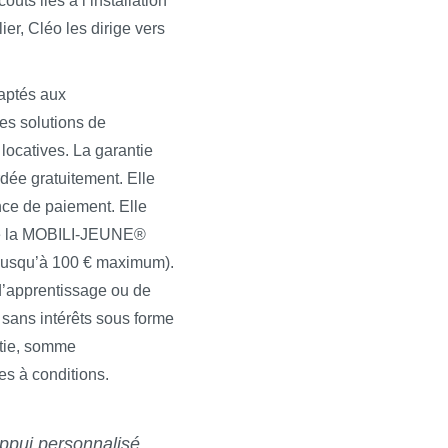
ûts liés à l’installation
er, Cléo les dirige vers
aptés aux
des solutions de
 locatives. La garantie
dée gratuitement. Elle
ance de paiement. Elle
omme la MOBILI-JEUNE®
 (jusqu’à 100 € maximum).
d’apprentissage ou de
 sans intérêts sous forme
ntie, somme
s à conditions.
appui personnalisé,